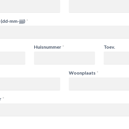
dd-mm-jjjj)
*
Huisnummer
*
Toev.
Woonplaats
*
r
*