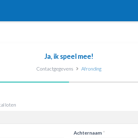
Ja, ik speel mee!
Contactgegevens
Afronding
al loten
Achternaam
*